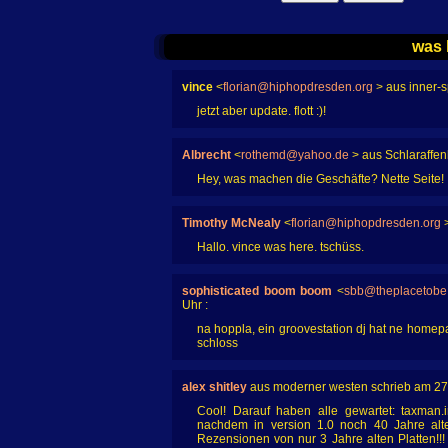
was 
vince
<
florian@hiphopdresden.org
> aus inner-
jetzt aber update. flott :)!
Albrecht
<
rothemd@yahoo.de
> aus Schlaraffen
Hey, was machen die Geschäfte? Nette Seite!
Timothy McNealy
<
florian@hiphopdresden.org
>
Hallo. vince was here. tschüss.
sophisticated boom boom
<
sbb@theplacetobe
Uhr :
na hoppla, ein groovestation dj hat ne home
schloss
alex shitley
aus moderner westen schrieb am 27
Cool! Darauf haben alle gewartet: taxman.
nachdem in version 1.0 noch 40 Jahre alte 
Rezensionen von nur 3 Jahre alten Platten!!