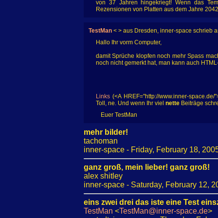
von 37 Jahren hingekriegt! Wenn das Tem
Rezensionen von Platten aus dem Jahre 2042 r
TestMan
< > aus Dresden, inner-space schrieb 
Hallo Ihr vorm Computer,
damit Sprüche klopfen noch mehr Spass macht,
noch nicht gemerkt hat, man kann auch HTML
Links
(<A HREF="http://www.inner-space.de/"
Toll, ne. Und wenn Ihr viel
nette
Beiträge schre
Euer TestMan
mehr bilder!
tachoman
inner-space - Friday, February 18, 200
ganz groß, mein lieber! ganz groß!
alex shitley
inner-space - Saturday, February 12, 2
eins zwei drei das iste eine Test ein
TestMan
<
TestMan@inner-space.de
>